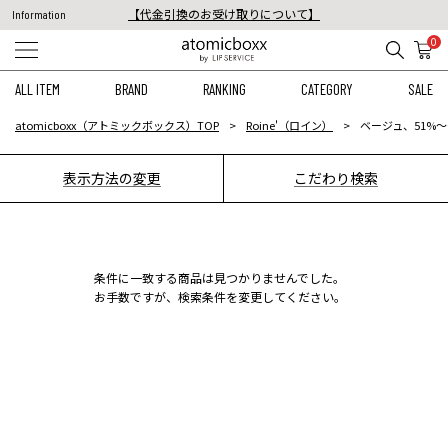
【代金引換のお受け取りについて】
Information
税込11,000円以上のご注文で送料無料！
0
【重要】予約商品のお支払い方法（代金引換）変更に関するお知らせ
ALL ITEM
BRAND
RANKING
CATEGORY
SALE
atomicboxx（アトミックボックス）TOP
Roine'（ロイン）
ベージュ、51%〜
表示方法の変更
こだわり検索
条件に一致する商品は見つかりませんでした。
お手数ですが、検索条件を変更してください。