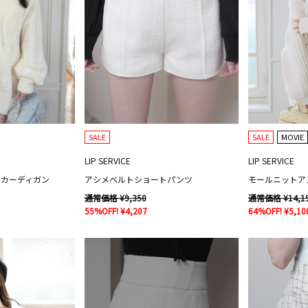
SALE
SALE
MOVIE
LIP SERVICE
LIP SERVICE
ットカーディガン
アシメベルトショートパンツ
モールニットア
通常価格 ¥9,350
通常価格 ¥14,1
55%OFF! ¥4,207
64%OFF! ¥5,10