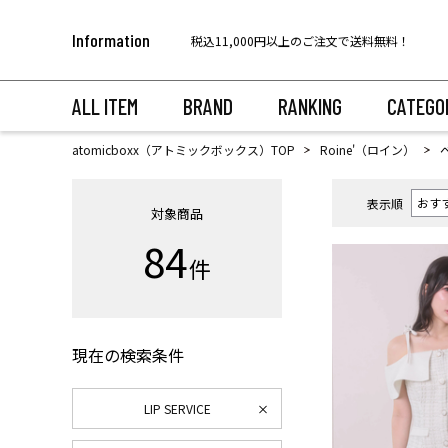
【代金引換のお受け取りについて】
Information
税込11,000円以上のご注文で送料無料！
ALL ITEM
BRAND
RANKING
CATEGO
atomicboxx（アトミックボックス）TOP
Roine'（ロイン）
表示順
対象商品
84
件
現在の検索条件
LIP SERVICE