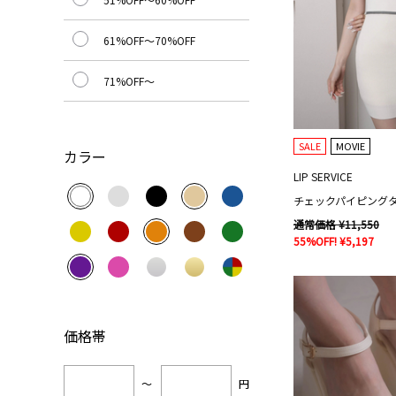
61%OFF～70%OFF
71%OFF～
SALE
MOVIE
カラー
LIP SERVICE
チェックパイピング
通常価格 ¥11,550
55%OFF! ¥5,197
価格帯
～
円