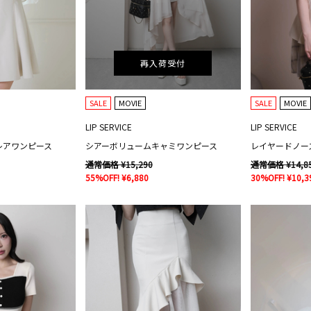
再入荷受付
SALE
MOVIE
SALE
MOVIE
LIP SERVICE
LIP SERVICE
レアワンピース
シアーボリュームキャミワンピース
レイヤードノー
通常価格 ¥15,290
通常価格 ¥14,8
55%OFF! ¥6,880
30%OFF! ¥10,3