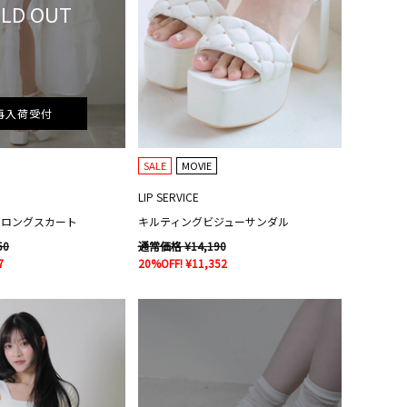
LD OUT
再入荷受付
SALE
MOVIE
LIP SERVICE
ドロングスカート
キルティングビジューサンダル
50
通常価格 ¥14,190
7
20%OFF! ¥11,352