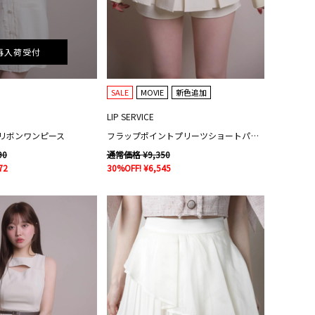
再入荷受付
SALE
MOVIE
新色追加
LIP SERVICE
リボンワンピース
フラップポイントプリーツショートパンツ
90
通常価格 ¥9,350
72
30%OFF! ¥6,545