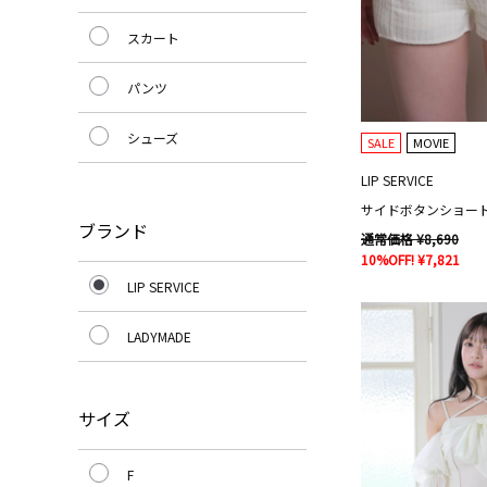
スカート
パンツ
シューズ
SALE
MOVIE
LIP SERVICE
サイドボタンショー
ブランド
通常価格 ¥8,690
10%OFF! ¥7,821
LIP SERVICE
LADYMADE
サイズ
F