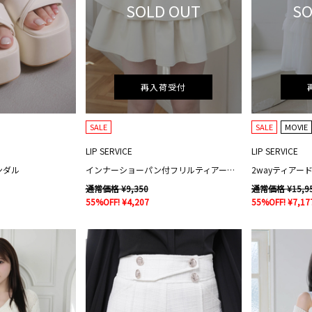
SOLD OUT
SO
再入荷受付
SALE
SALE
MOVIE
LIP SERVICE
LIP SERVICE
ンダル
インナーショーパン付フリルティアードスカート
2wayティアー
通常価格 ¥9,350
通常価格 ¥15,9
55%OFF! ¥4,207
55%OFF! ¥7,17