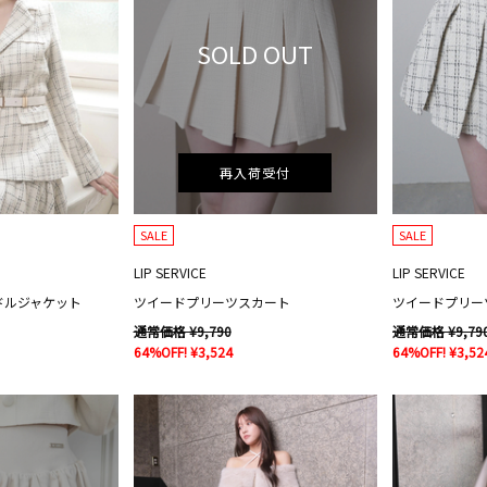
SOLD OUT
再入荷受付
SALE
SALE
LIP SERVICE
LIP SERVICE
ドルジャケット
ツイードプリーツスカート
ツイードプリー
通常価格 ¥9,790
通常価格 ¥9,79
64%OFF! ¥3,524
64%OFF! ¥3,52