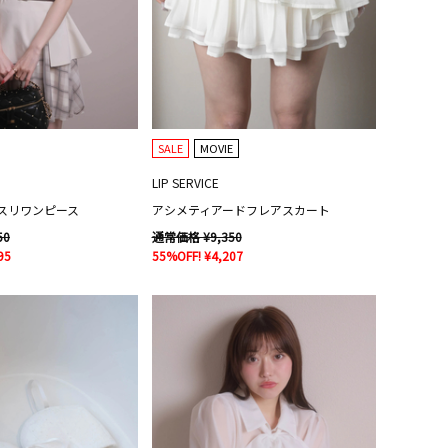
SALE
MOVIE
LIP SERVICE
スリワンピース
アシメティアードフレアスカート
50
通常価格 ¥9,350
95
55%OFF! ¥4,207