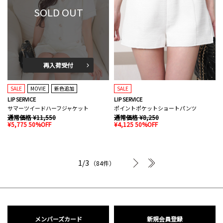
SOLD OUT
再入荷受付
SALE
MOVIE
新色追加
SALE
LIP SERVICE
LIP SERVICE
サマーツイードハーフジャケット
ポイントポケットショートパンツ
通常価格 ¥11,550
通常価格 ¥8,250
¥5,775 50%OFF
¥4,125 50%OFF
次へ
最後へ
1/3
（84件）
メンバーズカード
新規会員登録