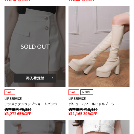
SOLD OUT
再入荷受付
SALE
SALE
MOVIE
LIP SERVICE
LIP SERVICE
アシメボタンラップショートパンツ
ボリュームソールミドルブーツ
通常価格 ¥9,350
通常価格 ¥15,950
¥3,272 65%OFF
¥11,165 30%OFF