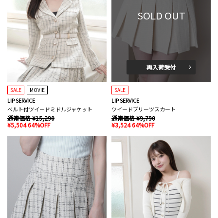
SOLD OUT
再入荷受付
SALE
MOVIE
SALE
LIP SERVICE
LIP SERVICE
ベルト付ツイードミドルジャケット
ツイードプリーツスカート
通常価格 ¥15,290
通常価格 ¥9,790
¥5,504 64%OFF
¥3,524 64%OFF