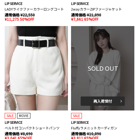
LIP SERVICE
LIP SERVICE
LADYライクファーカラーロングコート
2wayカラーZIPファージャケット
通常価格 ¥22,550
通常価格 ¥21,890
¥11,275 50%OFF
¥7,661 65%OFF
SOLD OUT
再入荷受付
SALE
MOVIE
SALE
LIP SERVICE
LIP SERVICE
ベルト付コンパクトショートパンツ
Fluffyラメニットカーディガン
通常価格 ¥8,690
通常価格 ¥10,890
¥3,041 65%OFF
¥3,811 65%OFF