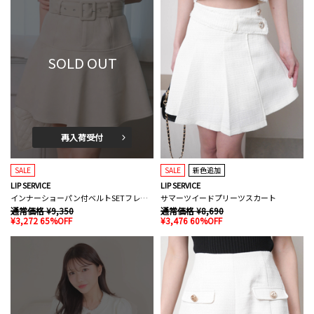
SOLD OUT
再入荷受付
SALE
SALE
新色追加
LIP SERVICE
LIP SERVICE
インナーショーパン付ベルトSETフレアスカート
サマーツイードプリーツスカート
通常価格 ¥9,350
通常価格 ¥8,690
¥3,272 65%OFF
¥3,476 60%OFF