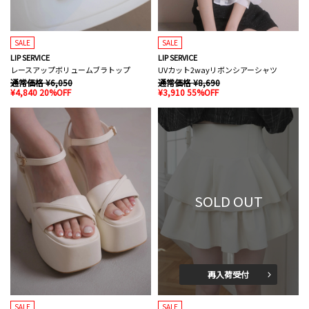
SALE
SALE
LIP SERVICE
LIP SERVICE
レースアップボリュームブラトップ
UVカット2wayリボンシアーシャツ
通常価格 ¥6,050
通常価格 ¥8,690
¥4,840 20%OFF
¥3,910 55%OFF
SOLD OUT
再入荷受付
SALE
SALE