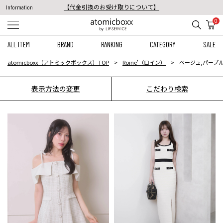
税込11,000円以上のご注文で送料無料！
Information
【重要】予約商品のお支払い方法（代金引換）変更に関するお知らせ
0
ALL ITEM
BRAND
RANKING
CATEGORY
SALE
atomicboxx（アトミックボックス）TOP
Roine'（ロイン）
ベージュ,パープル
表示方法の変更
こだわり検索