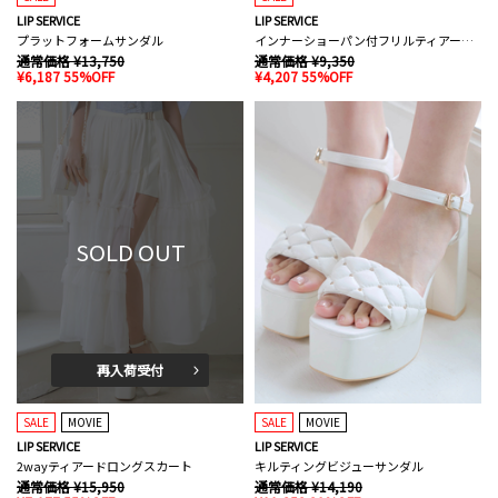
LIP SERVICE
LIP SERVICE
プラットフォームサンダル
インナーショーパン付フリルティアードスカート
通常価格 ¥13,750
通常価格 ¥9,350
¥6,187 55%OFF
¥4,207 55%OFF
SOLD OUT
再入荷受付
SALE
MOVIE
SALE
MOVIE
LIP SERVICE
LIP SERVICE
2wayティアードロングスカート
キルティングビジューサンダル
通常価格 ¥15,950
通常価格 ¥14,190