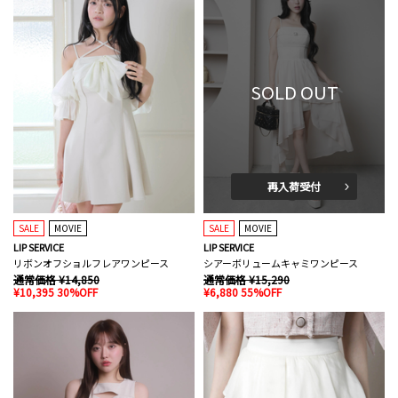
SOLD OUT
再入荷受付
SALE
MOVIE
SALE
MOVIE
LIP SERVICE
LIP SERVICE
リボンオフショルフレアワンピース
シアーボリュームキャミワンピース
通常価格 ¥14,850
通常価格 ¥15,290
¥10,395 30%OFF
¥6,880 55%OFF