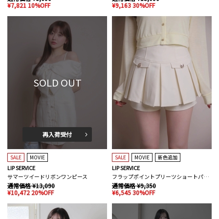
¥7,821 10%OFF
¥9,163 30%OFF
SOLD OUT
再入荷受付
SALE
MOVIE
SALE
MOVIE
新色追加
LIP SERVICE
LIP SERVICE
サマーツイードリボンワンピース
フラップポイントプリーツショートパンツ
通常価格 ¥13,090
通常価格 ¥9,350
¥10,472 20%OFF
¥6,545 30%OFF