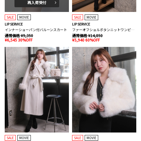
再入荷受付
SALE
MOVIE
SALE
MOVIE
LIP SERVICE
LIP SERVICE
インナーショーパン付バルーンスカート
ファーオフショルボタンニットワンピース
通常価格 ¥9,350
通常価格 ¥14,850
¥6,545 30%OFF
¥5,940 60%OFF
SALE
MOVIE
SALE
MOVIE