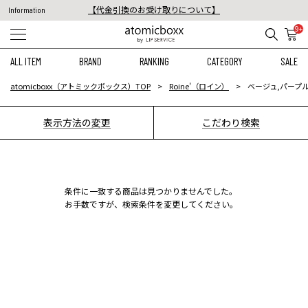
【代金引換のお受け取りについて】
Information
税込11,000円以上のご注文で送料無料！
9+
【重要】予約商品のお支払い方法（代金引換）変更に関するお知らせ
ALL ITEM
BRAND
RANKING
CATEGORY
SALE
atomicboxx（アトミックボックス）TOP
Roine'（ロイン）
ベージュ,パープル
表示方法の変更
こだわり検索
条件に一致する商品は見つかりませんでした。
お手数ですが、検索条件を変更してください。