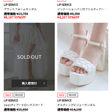
LIP SERVICE
LIP SERVICE
プラットフォームサンダル
インナーショーパン付フリルティアードスカート
通常価格 ¥13,750
通常価格 ¥9,350
¥6,187 55%OFF
¥4,207 55%OFF
SOLD OUT
再入荷受付
SALE
MOVIE
SALE
MOVIE
LIP SERVICE
LIP SERVICE
2wayティアードロングスカート
キルティングビジューサンダル
通常価格 ¥15,950
通常価格 ¥14,190