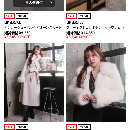
再入荷受付
SALE
MOVIE
SALE
MOVIE
LIP SERVICE
LIP SERVICE
インナーショーパン付バルーンスカート
ファーオフショルボタンニットワンピース
通常価格 ¥9,350
通常価格 ¥14,850
¥6,545 30%OFF
¥5,940 60%OFF
SALE
MOVIE
SALE
MOVIE