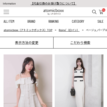
税込11,000円以上のご注文で送料無料！
Information
【重要】予約商品のお支払い方法（代金引換）変更に関するお知らせ
9+
ALL ITEM
BRAND
RANKING
CATEGORY
SALE
atomicboxx（アトミックボックス）TOP
Roine'（ロイン）
ベージュ,パープ
表示方法の変更
こだわり検索