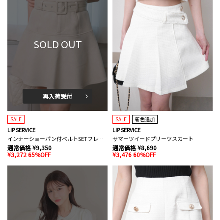
SOLD OUT
再入荷受付
SALE
SALE
新色追加
LIP SERVICE
LIP SERVICE
インナーショーパン付ベルトSETフレアスカート
サマーツイードプリーツスカート
通常価格 ¥9,350
通常価格 ¥8,690
¥3,272 65%OFF
¥3,476 60%OFF