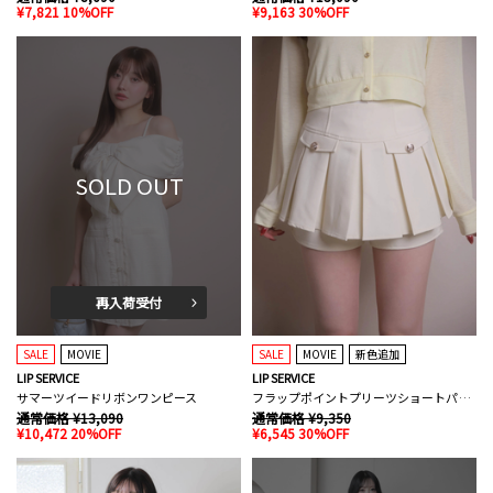
¥7,821 10%OFF
¥9,163 30%OFF
SOLD OUT
再入荷受付
SALE
MOVIE
SALE
MOVIE
新色追加
LIP SERVICE
LIP SERVICE
サマーツイードリボンワンピース
フラップポイントプリーツショートパンツ
通常価格 ¥13,090
通常価格 ¥9,350
¥10,472 20%OFF
¥6,545 30%OFF