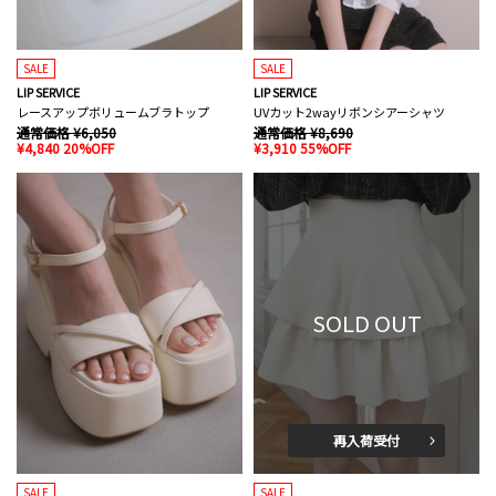
SALE
SALE
LIP SERVICE
LIP SERVICE
レースアップボリュームブラトップ
UVカット2wayリボンシアーシャツ
通常価格 ¥6,050
通常価格 ¥8,690
¥4,840 20%OFF
¥3,910 55%OFF
SOLD OUT
再入荷受付
SALE
SALE