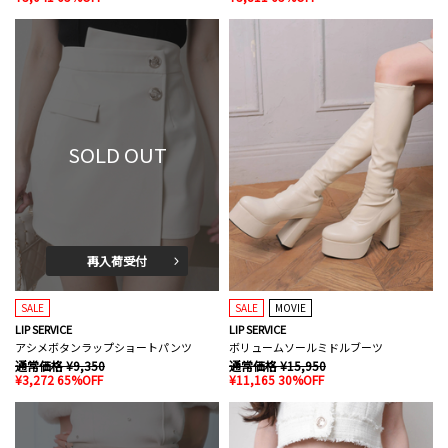
SOLD OUT
再入荷受付
SALE
SALE
MOVIE
LIP SERVICE
LIP SERVICE
アシメボタンラップショートパンツ
ボリュームソールミドルブーツ
通常価格 ¥9,350
通常価格 ¥15,950
¥3,272 65%OFF
¥11,165 30%OFF