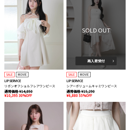
SOLD OUT
再入荷受付
SALE
MOVIE
SALE
MOVIE
LIP SERVICE
LIP SERVICE
リボンオフショルフレアワンピース
シアーボリュームキャミワンピース
通常価格 ¥14,850
通常価格 ¥15,290
¥10,395 30%OFF
¥6,880 55%OFF