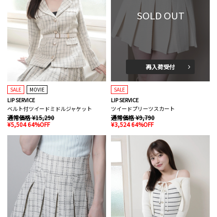
SOLD OUT
再入荷受付
SALE
MOVIE
SALE
LIP SERVICE
LIP SERVICE
ベルト付ツイードミドルジャケット
ツイードプリーツスカート
通常価格 ¥15,290
通常価格 ¥9,790
¥5,504 64%OFF
¥3,524 64%OFF