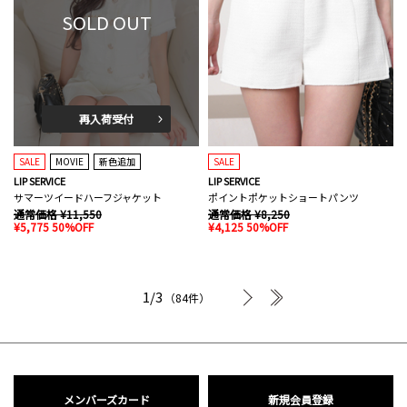
SOLD OUT
再入荷受付
SALE
MOVIE
新色追加
SALE
LIP SERVICE
LIP SERVICE
サマーツイードハーフジャケット
ポイントポケットショートパンツ
通常価格 ¥11,550
通常価格 ¥8,250
¥5,775 50%OFF
¥4,125 50%OFF
次へ
最後へ
1/3
（84件）
メンバーズカード
新規会員登録