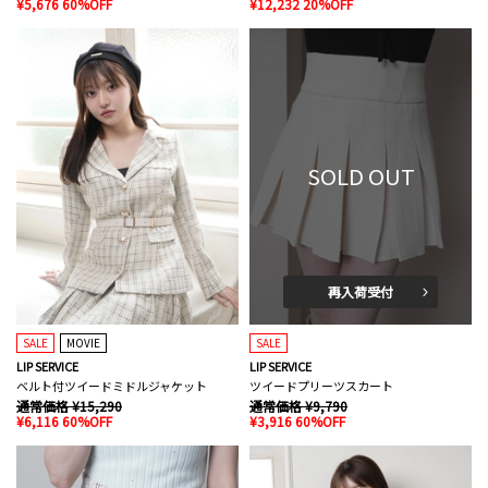
¥5,676 60%OFF
¥12,232 20%OFF
SOLD OUT
再入荷受付
SALE
MOVIE
SALE
LIP SERVICE
LIP SERVICE
ベルト付ツイードミドルジャケット
ツイードプリーツスカート
通常価格 ¥15,290
通常価格 ¥9,790
¥6,116 60%OFF
¥3,916 60%OFF