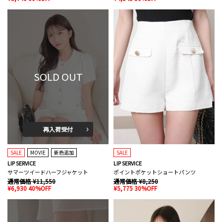
SOLD OUT
再入荷受付
SALE
MOVIE
新色追加
SALE
LIP SERVICE
LIP SERVICE
サマーツイードハーフジャケット
ポイントポケットショートパンツ
通常価格 ¥11,550
通常価格 ¥8,250
¥6,930 40%OFF
¥5,775 30%OFF