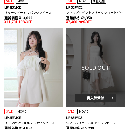
SALE
MOVIE
SALE
MOVIE
新色追加
LIP SERVICE
LIP SERVICE
サマーツイードリボンワンピース
フラップポイントプリーツショートパンツ
通常価格 ¥13,090
通常価格 ¥9,350
¥11,781 10%OFF
¥7,480 20%OFF
SOLD OUT
再入荷受付
SALE
MOVIE
SALE
MOVIE
LIP SERVICE
LIP SERVICE
リボンオフショルフレアワンピース
シアーボリュームキャミワンピース
通常価格 ¥14,850
通常価格 ¥15,290