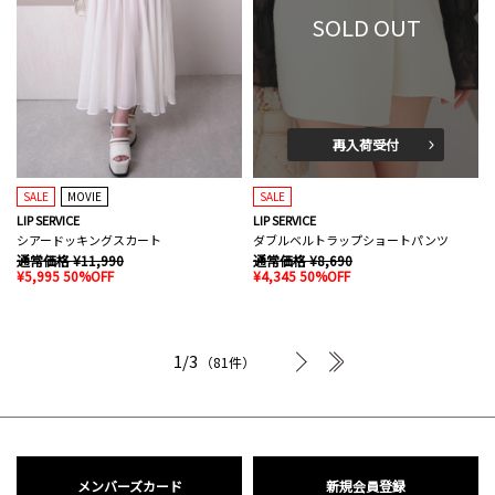
SOLD OUT
再入荷受付
SALE
MOVIE
SALE
LIP SERVICE
LIP SERVICE
シアードッキングスカート
ダブルベルトラップショートパンツ
通常価格 ¥11,990
通常価格 ¥8,690
¥5,995 50%OFF
¥4,345 50%OFF
次へ
最後へ
1/3
（81件）
メンバーズカード
新規会員登録