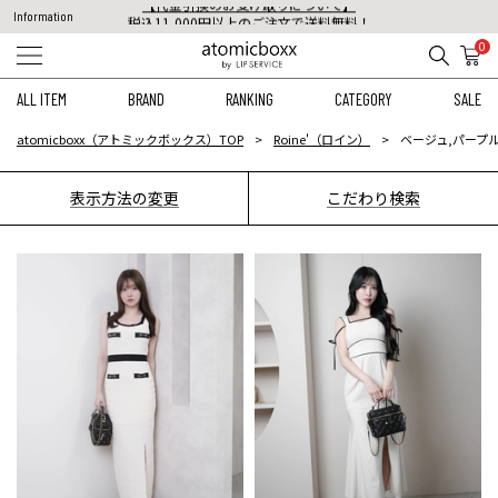
税込11,000円以上のご注文で送料無料！
Information
【重要】予約商品のお支払い方法（代金引換）変更に関するお知らせ
0
ALL ITEM
BRAND
RANKING
CATEGORY
SALE
atomicboxx（アトミックボックス）TOP
Roine'（ロイン）
ベージュ,パープ
表示方法の変更
こだわり検索