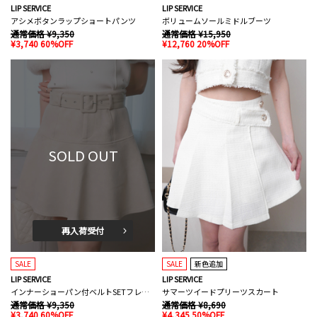
LIP SERVICE
LIP SERVICE
アシメボタンラップショートパンツ
ボリュームソールミドルブーツ
通常価格 ¥9,350
通常価格 ¥15,950
¥3,740 60%OFF
¥12,760 20%OFF
SOLD OUT
再入荷受付
SALE
SALE
新色追加
LIP SERVICE
LIP SERVICE
インナーショーパン付ベルトSETフレアスカート
サマーツイードプリーツスカート
通常価格 ¥9,350
通常価格 ¥8,690
¥3,740 60%OFF
¥4,345 50%OFF