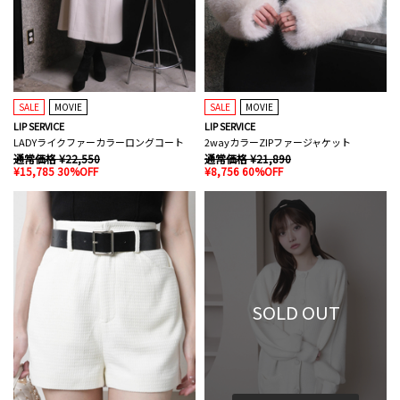
SALE
MOVIE
SALE
MOVIE
LIP SERVICE
LIP SERVICE
LADYライクファーカラーロングコート
2wayカラーZIPファージャケット
通常価格 ¥22,550
通常価格 ¥21,890
¥15,785 30%OFF
¥8,756 60%OFF
SOLD OUT