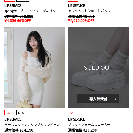
LIP SERVICE
LIP SERVICE
springケーブルニットカーディガン
アシメベルトショートパンツ
通常価格 ¥10,890
通常価格 ¥9,350
¥4,356 60%OFF
¥4,675 50%OFF
SOLD OUT
再入荷受付
SALE
MOVIE
SALE
LIP SERVICE
LIP SERVICE
モールニットアンサンブルワンピース
プラットフォームスニーカー
通常価格 ¥14,190
通常価格 ¥15,290