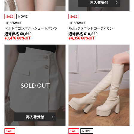
再入荷受付
SALE
MOVIE
SALE
LIP SERVICE
LIP SERVICE
ベルト付コンパクトショートパンツ
Fluffyラメニットカーディガン
通常価格 ¥8,690
通常価格 ¥10,890
¥3,476 60%OFF
¥4,356 60%OFF
SOLD OUT
再入荷受付
SALE
SALE
MOVIE