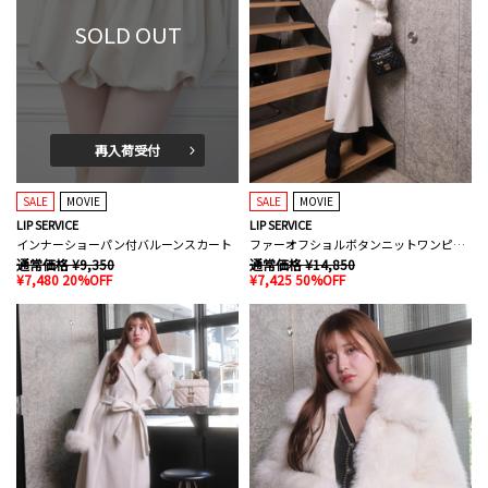
SOLD OUT
再入荷受付
SALE
MOVIE
SALE
MOVIE
LIP SERVICE
LIP SERVICE
インナーショーパン付バルーンスカート
ファーオフショルボタンニットワンピース
通常価格 ¥9,350
通常価格 ¥14,850
¥7,480 20%OFF
¥7,425 50%OFF