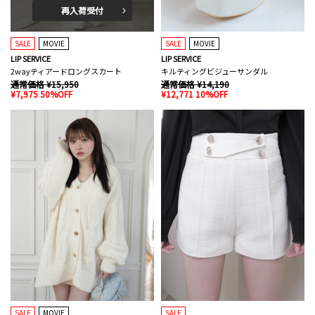
再入荷受付
SALE
MOVIE
SALE
MOVIE
LIP SERVICE
LIP SERVICE
2wayティアードロングスカート
キルティングビジューサンダル
通常価格 ¥15,950
通常価格 ¥14,190
¥7,975 50%OFF
¥12,771 10%OFF
SALE
MOVIE
SALE