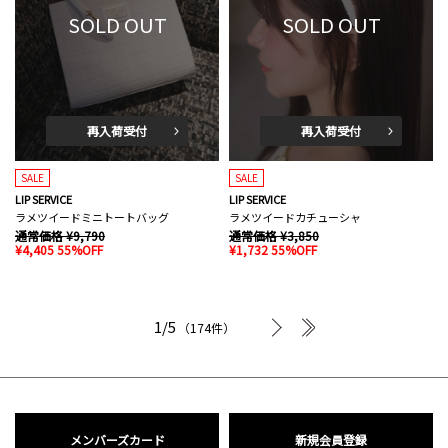
SOLD OUT
SOLD OUT
再入荷受付
再入荷受付
SALE
SALE
LIP SERVICE
LIP SERVICE
ラメツイードミニトートバッグ
ラメツイードカチューシャ
通常価格 ¥9,790
通常価格 ¥3,850
¥4,405 55%OFF
¥1,732 55%OFF
次へ
最後へ
1/5
（174件）
メンバーズカード
新規会員登録