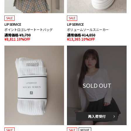
SALE
SALE
LIP SERVICE
LIP SERVICE
ポイントロゴレザートートバッグ
ボリュームソールスニーカー
通常価格 ¥9,790
通常価格 ¥14,850
¥8,811 10%OFF
¥13,365 10%OFF
SOLD OUT
再入荷受付
SALE
SALE
MOVIE