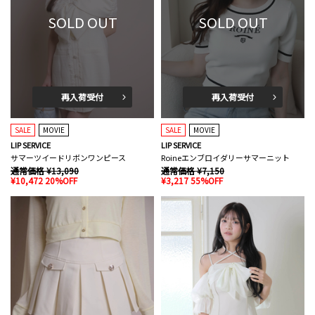
SOLD OUT
SOLD OUT
再入荷受付
再入荷受付
SALE
MOVIE
SALE
MOVIE
LIP SERVICE
LIP SERVICE
サマーツイードリボンワンピース
Roineエンブロイダリーサマーニット
通常価格 ¥13,090
通常価格 ¥7,150
¥10,472 20%OFF
¥3,217 55%OFF