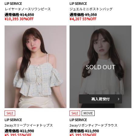
LIP SERVICE
LIP SERVICE
レイヤードノースリワンピース
ジュエルミニボストンバッグ
通常価格 ¥14,850
通常価格 ¥9,350
¥10,395 30%OFF
¥4,207 55%OFF
SOLD OUT
再入荷受付
SALE
SALE
MOVIE
LIP SERVICE
LIP SERVICE
2wayスリーブツイードトップス
2wayリボンティアードブラウス
通常価格 ¥11,990
通常価格 ¥11,990
¥5,395 55%OFF
¥5,395 55%OFF