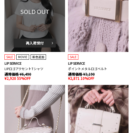
SOLD OUT
再入荷受付
SALE
MOVIE
新色追加
SALE
LIP SERVICE
LIP SERVICE
LIPロゴアクセントTシャツ
ポイントメタルロゴベルト
通常価格 ¥6,490
通常価格 ¥3,190
¥2,920 55%OFF
¥2,871 10%OFF