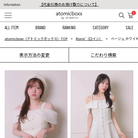
税込11,000円以上のご注文で送料無料！
Information
【重要】予約商品のお支払い方法（代金引換）変更に関するお知らせ
0
ALL ITEM
BRAND
RANKING
CATEGORY
SALE
atomicboxx（アトミックボックス）TOP
Roine'（ロイン）
ベージュ,ホワイ
表示方法の変更
こだわり検索