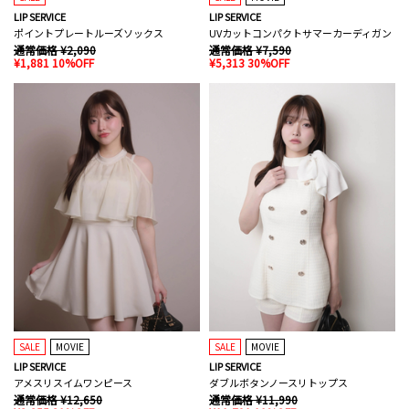
LIP SERVICE
LIP SERVICE
ポイントプレートルーズソックス
UVカットコンパクトサマーカーディガン
通常価格 ¥2,090
通常価格 ¥7,590
¥1,881 10%OFF
¥5,313 30%OFF
SALE
MOVIE
SALE
MOVIE
LIP SERVICE
LIP SERVICE
アメスリスイムワンピース
ダブルボタンノースリトップス
通常価格 ¥12,650
通常価格 ¥11,990