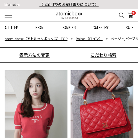
【代金引換のお受け取りについて】
Information
税込11,000円以上のご注文で送料無料！
9+
【重要】予約商品のお支払い方法（代金引換）変更に関するお知らせ
ALL ITEM
BRAND
RANKING
CATEGORY
SALE
atomicboxx（アトミックボックス）TOP
Roine'（ロイン）
ベージュ,パープル
表示方法の変更
こだわり検索