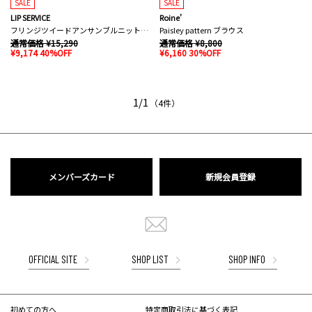
SALE
SALE
LIP SERVICE
Roine'
フリンジツイードアンサンブルニットワンピース
Paisley pattern ブラウス
通常価格 ¥15,290
通常価格 ¥8,800
¥9,174 40%OFF
¥6,160 30%OFF
1/1
（4件）
メンバーズカード
新規会員登録
OFFICIAL SITE
SHOP LIST
SHOP INFO
初めての方へ
特定商取引法に基づく表記