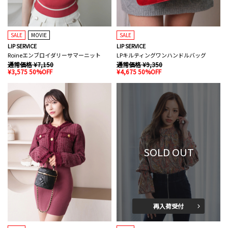
SALE
MOVIE
SALE
LIP SERVICE
LIP SERVICE
Roineエンブロイダリーサマーニット
LPキルティングワンハンドルバッグ
通常価格 ¥7,150
通常価格 ¥9,350
¥3,575 50%OFF
¥4,675 50%OFF
SOLD OUT
再入荷受付