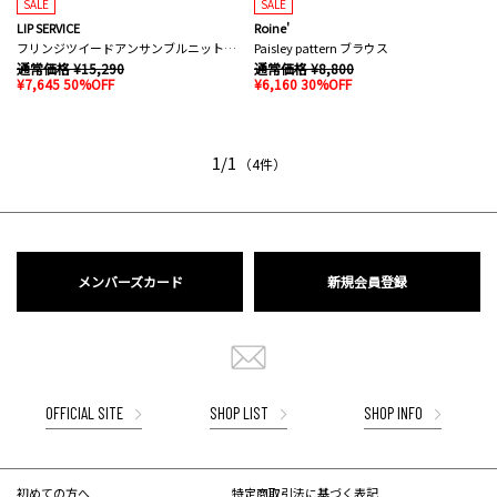
SALE
SALE
LIP SERVICE
Roine'
フリンジツイードアンサンブルニットワンピース
Paisley pattern ブラウス
通常価格 ¥15,290
通常価格 ¥8,800
¥7,645 50%OFF
¥6,160 30%OFF
1/1
（4件）
メンバーズカード
新規会員登録
OFFICIAL SITE
SHOP LIST
SHOP INFO
初めての方へ
特定商取引法に基づく表記