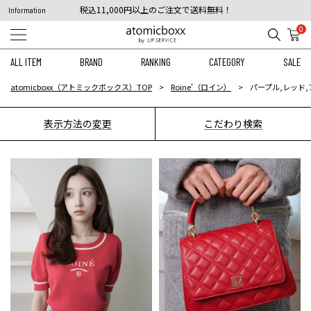
税込11,000円以上のご注文で送料無料！
Information
【重要】予約商品のお支払い方法（代金引換）変更に関するお知らせ
0
ALL ITEM
BRAND
RANKING
CATEGORY
SALE
atomicboxx（アトミックボックス）TOP
Roine'（ロイン）
パープル,レッド,
表示方法の変更
こだわり検索