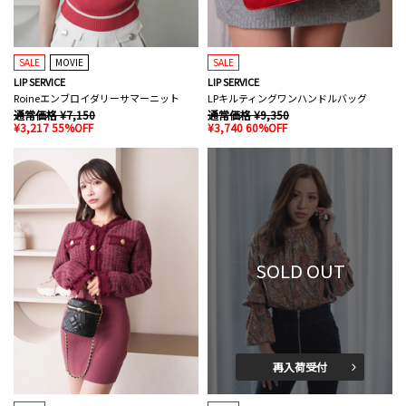
SALE
MOVIE
SALE
LIP SERVICE
LIP SERVICE
Roineエンブロイダリーサマーニット
LPキルティングワンハンドルバッグ
通常価格 ¥7,150
通常価格 ¥9,350
¥3,217 55%OFF
¥3,740 60%OFF
SOLD OUT
再入荷受付