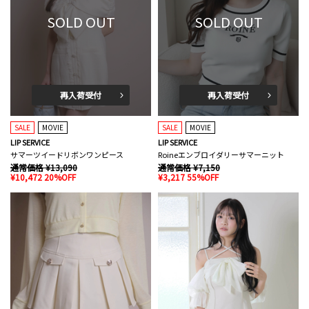
SOLD OUT
SOLD OUT
再入荷受付
再入荷受付
SALE
MOVIE
SALE
MOVIE
LIP SERVICE
LIP SERVICE
サマーツイードリボンワンピース
Roineエンブロイダリーサマーニット
通常価格 ¥13,090
通常価格 ¥7,150
¥10,472 20%OFF
¥3,217 55%OFF