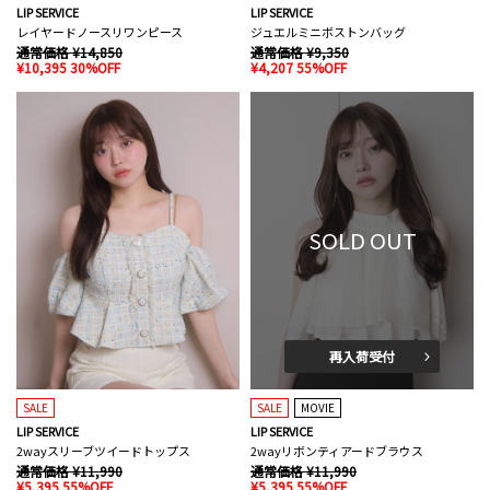
LIP SERVICE
LIP SERVICE
レイヤードノースリワンピース
ジュエルミニボストンバッグ
通常価格 ¥14,850
通常価格 ¥9,350
¥10,395 30%OFF
¥4,207 55%OFF
SOLD OUT
再入荷受付
SALE
SALE
MOVIE
LIP SERVICE
LIP SERVICE
2wayスリーブツイードトップス
2wayリボンティアードブラウス
通常価格 ¥11,990
通常価格 ¥11,990
¥5,395 55%OFF
¥5,395 55%OFF