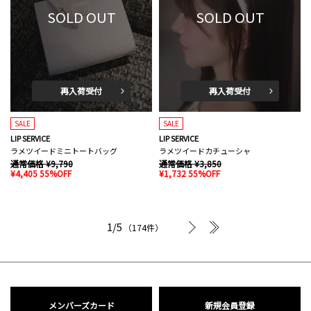
SOLD OUT
SOLD OUT
再入荷受付
再入荷受付
SALE
SALE
LIP SERVICE
LIP SERVICE
ラメツイードミニトートバッグ
ラメツイードカチューシャ
通常価格 ¥9,790
通常価格 ¥3,850
¥4,405 55%OFF
¥1,732 55%OFF
次へ
最後へ
1/5
（174件）
メンバーズカード
新規会員登録