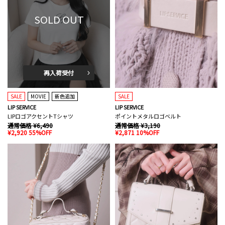
SOLD OUT
再入荷受付
SALE
MOVIE
新色追加
SALE
LIP SERVICE
LIP SERVICE
LIPロゴアクセントTシャツ
ポイントメタルロゴベルト
通常価格 ¥6,490
通常価格 ¥3,190
¥2,920 55%OFF
¥2,871 10%OFF