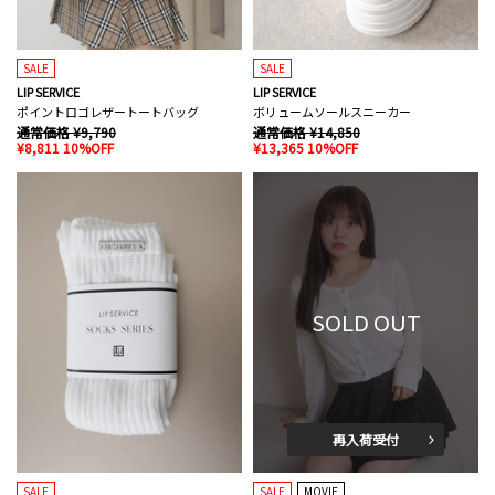
SALE
SALE
LIP SERVICE
LIP SERVICE
ポイントロゴレザートートバッグ
ボリュームソールスニーカー
通常価格 ¥9,790
通常価格 ¥14,850
¥8,811 10%OFF
¥13,365 10%OFF
SOLD OUT
再入荷受付
SALE
SALE
MOVIE