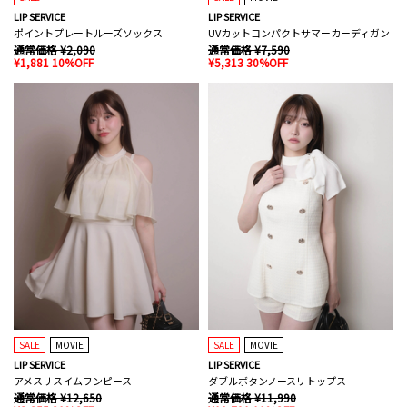
LIP SERVICE
LIP SERVICE
ポイントプレートルーズソックス
UVカットコンパクトサマーカーディガン
通常価格 ¥2,090
通常価格 ¥7,590
¥1,881 10%OFF
¥5,313 30%OFF
SALE
MOVIE
SALE
MOVIE
LIP SERVICE
LIP SERVICE
アメスリスイムワンピース
ダブルボタンノースリトップス
通常価格 ¥12,650
通常価格 ¥11,990