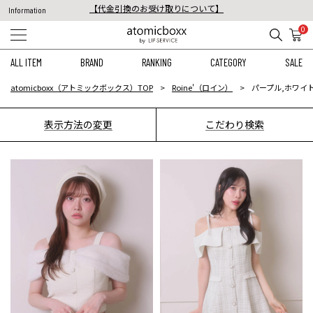
税込11,000円以上のご注文で送料無料！
Information
【重要】予約商品のお支払い方法（代金引換）変更に関するお知らせ
0
ALL ITEM
BRAND
RANKING
CATEGORY
SALE
atomicboxx（アトミックボックス）TOP
Roine'（ロイン）
パープル,ホワイ
表示方法の変更
こだわり検索