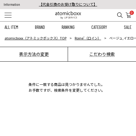
【代金引換のお受け取りについて】
Information
税込11,000円以上のご注文で送料無料！
0
【重要】予約商品のお支払い方法（代金引換）変更に関するお知らせ
ALL ITEM
BRAND
RANKING
CATEGORY
SALE
atomicboxx（アトミックボックス）TOP
Roine'（ロイン）
ベージュ,イエロー
表示方法の変更
こだわり検索
条件に一致する商品は見つかりませんでした。
お手数ですが、検索条件を変更してください。