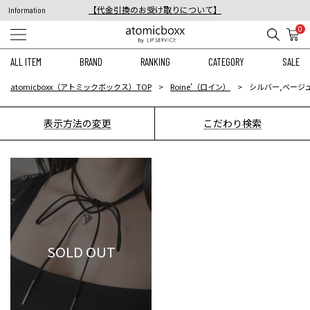
【代金引換のお受け取りについて】
Information
税込11,000円以上のご注文で送料無料！
0
【重要】予約商品のお支払い方法（代金引換）変更に関するお知らせ
ALL ITEM
BRAND
RANKING
CATEGORY
SALE
atomicboxx（アトミックボックス）TOP
Roine'（ロイン）
シルバー,ベージュ
表示方法の変更
こだわり検索
SOLD OUT