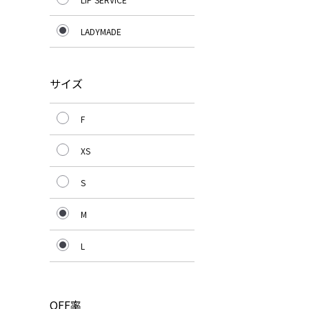
LADYMADE
サイズ
F
XS
S
M
L
OFF率