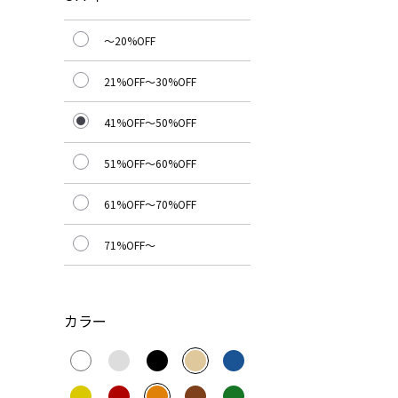
～20%OFF
21%OFF～30%OFF
41%OFF～50%OFF
51%OFF～60%OFF
61%OFF～70%OFF
71%OFF～
カラー