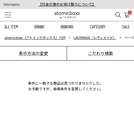
【代金引換のお受け取りについて】
Information
税込11,000円以上のご注文で送料無料！
0
【重要】予約商品のお支払い方法（代金引換）変更に関するお知らせ
ALL ITEM
BRAND
RANKING
CATEGORY
SALE
atomicboxx（アトミックボックス）TOP
LADYMADE（レディメイド）
ベージ
表示方法の変更
こだわり検索
条件に一致する商品は見つかりませんでした。
お手数ですが、検索条件を変更してください。