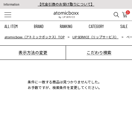
【代金引換のお受け取りについて】
Information
税込11,000円以上のご注文で送料無料！
0
【重要】予約商品のお支払い方法（代金引換）変更に関するお知らせ
ALL ITEM
BRAND
RANKING
CATEGORY
SALE
atomicboxx（アトミックボックス）TOP
LIP SERVICE（リップサービス）
ベ
表示方法の変更
こだわり検索
条件に一致する商品は見つかりませんでした。
お手数ですが、検索条件を変更してください。