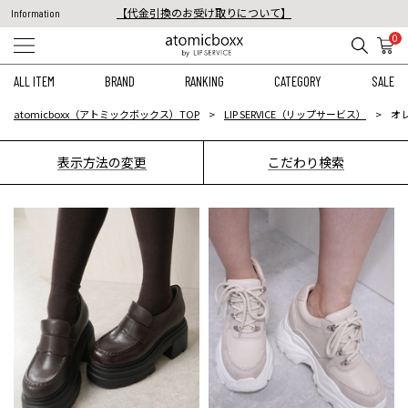
【代金引換のお受け取りについて】
Information
税込11,000円以上のご注文で送料無料！
0
【重要】予約商品のお支払い方法（代金引換）変更に関するお知らせ
ALL ITEM
BRAND
RANKING
CATEGORY
SALE
atomicboxx（アトミックボックス）TOP
LIP SERVICE（リップサービス）
オ
表示方法の変更
こだわり検索