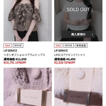
SOLD OUT
再入荷受付
SALE
MOVIE
SALE
MOVIE
新色追加
LIP SERVICE
LIP SERVICE
リボンオフショルペプラムトップス
LIPロゴアクセントTシャツ
通常価格 ¥11,990
通常価格 ¥6,490
¥10,791 10%OFF
¥2,920 55%OFF