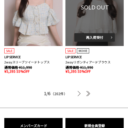
SOLD OUT
再入荷受付
SALE
SALE
MOVIE
LIP SERVICE
LIP SERVICE
2wayスリーブツイードトップス
2wayリボンティアードブラウス
通常価格 ¥11,990
通常価格 ¥11,990
¥5,395 55%OFF
¥5,395 55%OFF
次へ
最後へ
1/6
（202件）
メンバーズカード
新規会員登録