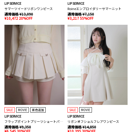
LIP SERVICE
LIP SERVICE
サマーツイードリボンワンピース
Roineエンブロイダリーサマーニット
通常価格 ¥13,090
通常価格 ¥7,150
¥10,472 20%OFF
¥3,217 55%OFF
SALE
MOVIE
新色追加
SALE
MOVIE
LIP SERVICE
LIP SERVICE
フラップポイントプリーツショートパンツ
リボンオフショルフレアワンピース
通常価格 ¥9,350
通常価格 ¥14,850
¥6,545 30%OFF
¥10,395 30%OFF