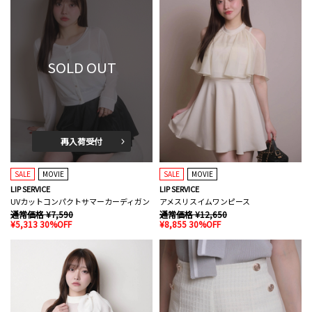
SOLD OUT
再入荷受付
SALE
MOVIE
SALE
MOVIE
LIP SERVICE
LIP SERVICE
UVカットコンパクトサマーカーディガン
アメスリスイムワンピース
通常価格 ¥7,590
通常価格 ¥12,650
¥5,313 30%OFF
¥8,855 30%OFF