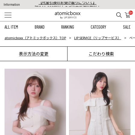
税込11,000円以上のご注文で送料無料！
Information
【重要】予約商品のお支払い方法（代金引換）変更に関するお知らせ
9+
ALL ITEM
BRAND
RANKING
CATEGORY
SALE
atomicboxx（アトミックボックス）TOP
LIP SERVICE（リップサービス）
ベ
表示方法の変更
こだわり検索