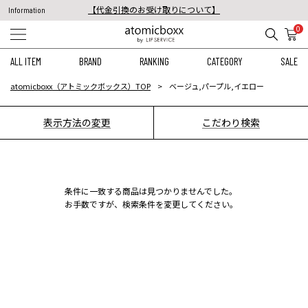
【代金引換のお受け取りについて】
Information
税込11,000円以上のご注文で送料無料！
0
【重要】予約商品のお支払い方法（代金引換）変更に関するお知らせ
ALL ITEM
BRAND
RANKING
CATEGORY
SALE
atomicboxx（アトミックボックス）TOP
ベージュ,パープル,イエロー
表示方法の変更
こだわり検索
条件に一致する商品は見つかりませんでした。
お手数ですが、検索条件を変更してください。