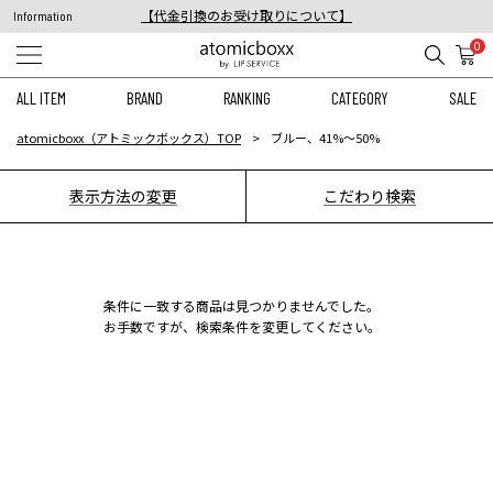
【代金引換のお受け取りについて】
Information
税込11,000円以上のご注文で送料無料！
0
【重要】予約商品のお支払い方法（代金引換）変更に関するお知らせ
ALL ITEM
BRAND
RANKING
CATEGORY
SALE
atomicboxx（アトミックボックス）TOP
ブルー、41%〜50%
表示方法の変更
こだわり検索
条件に一致する商品は見つかりませんでした。
お手数ですが、検索条件を変更してください。