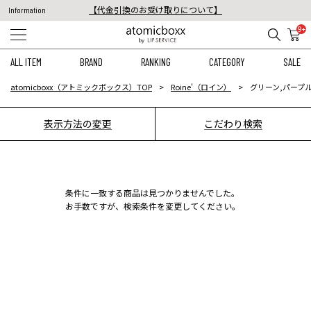
【代金引換のお受け取りについて】
Information
税込11,000円以上のご注文で送料無料！
9+
【重要】予約商品のお支払い方法（代金引換）変更に関するお知らせ
ALL ITEM
BRAND
RANKING
CATEGORY
SALE
atomicboxx（アトミックボックス）TOP
Roine'（ロイン）
グリーン,パープル
表示方法の変更
こだわり検索
条件に一致する商品は見つかりませんでした。
お手数ですが、検索条件を変更してください。