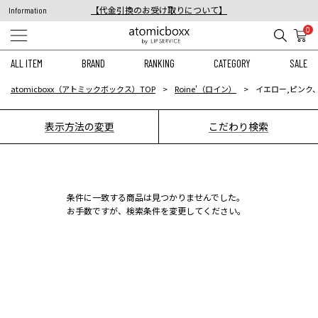
【代金引換のお受け取りについて】
Information
税込11,000円以上のご注文で送料無料！
0
【重要】予約商品のお支払い方法（代金引換）変更に関するお知らせ
ALL ITEM
BRAND
RANKING
CATEGORY
SALE
atomicboxx（アトミックボックス）TOP
Roine'（ロイン）
イエロー,ピンク、
表示方法の変更
こだわり検索
条件に一致する商品は見つかりませんでした。
お手数ですが、検索条件を変更してください。