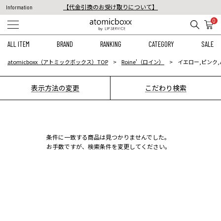
【代金引換のお受け取りについて】
Information
税込11,000円以上のご注文で送料無料！
0
【重要】予約商品のお支払い方法（代金引換）変更に関するお知らせ
ALL ITEM
BRAND
RANKING
CATEGORY
SALE
atomicboxx（アトミックボックス）TOP
Roine'（ロイン）
イエロー,ピンク
表示方法の変更
こだわり検索
条件に一致する商品は見つかりませんでした。
お手数ですが、検索条件を変更してください。