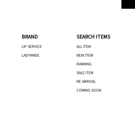
BRAND
SEARCH ITEMS
LIP SERVICE
ALL ITEM
LADYMADE
NEW ITEM
RANKING
SALE ITEM
RE ARRIVAL
COMING SOON