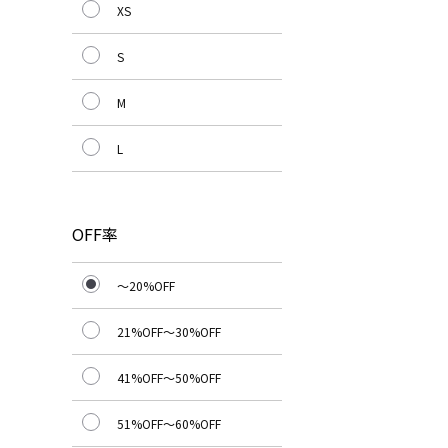
XS
S
M
L
OFF率
～20%OFF
21%OFF～30%OFF
41%OFF～50%OFF
51%OFF～60%OFF