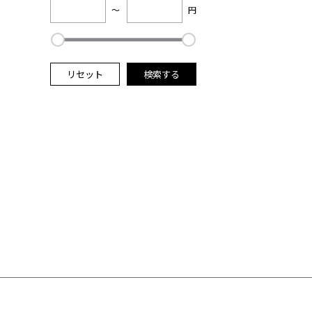
～
円
リセット
検索する