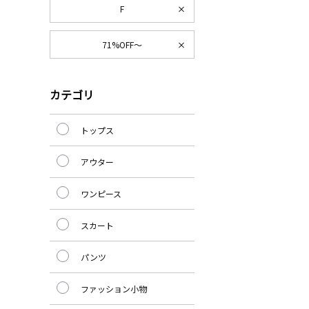
F
71%OFF～
カテゴリ
トップス
アウター
ワンピース
スカート
パンツ
ファッション小物