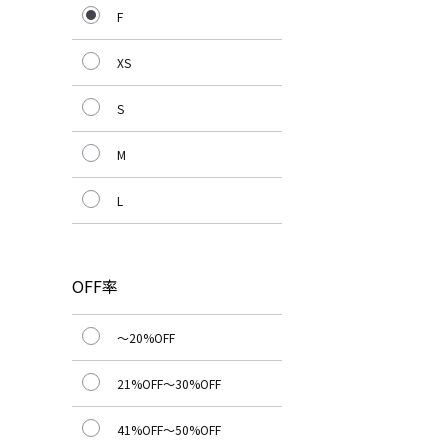
F
XS
S
M
L
OFF率
～20%OFF
21%OFF～30%OFF
41%OFF～50%OFF