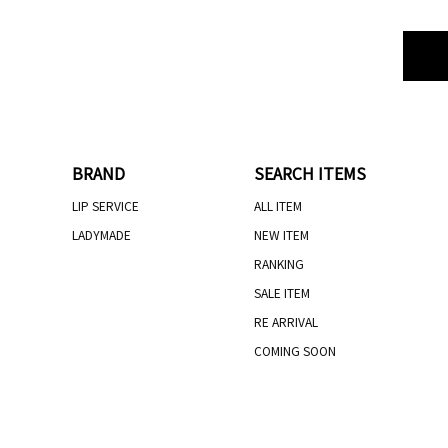
BRAND
SEARCH ITEMS
LIP SERVICE
ALL ITEM
LADYMADE
NEW ITEM
RANKING
SALE ITEM
RE ARRIVAL
COMING SOON