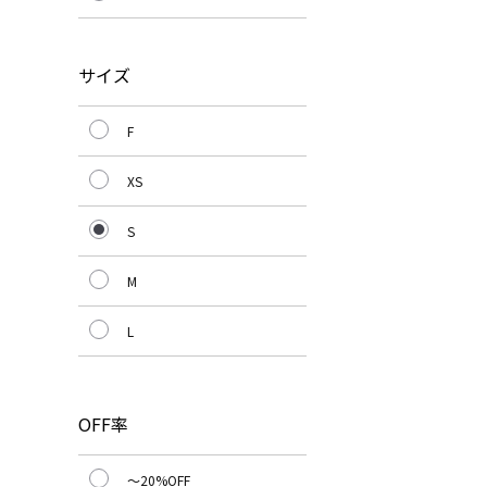
サイズ
F
XS
S
M
L
OFF率
～20%OFF