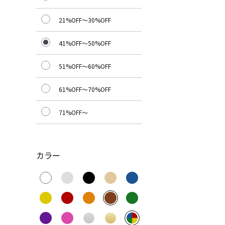
21%OFF～30%OFF
41%OFF～50%OFF
51%OFF～60%OFF
61%OFF～70%OFF
71%OFF～
カラー