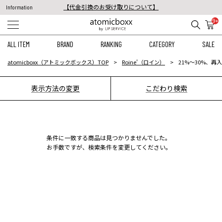
【代金引換のお受け取りについて】
Information
税込11,000円以上のご注文で送料無料！
9+
【重要】予約商品のお支払い方法（代金引換）変更に関するお知らせ
ALL ITEM
BRAND
RANKING
CATEGORY
SALE
atomicboxx（アトミックボックス）TOP
Roine'（ロイン）
21%〜30%、再
表示方法の変更
こだわり検索
条件に一致する商品は見つかりませんでした。
お手数ですが、検索条件を変更してください。