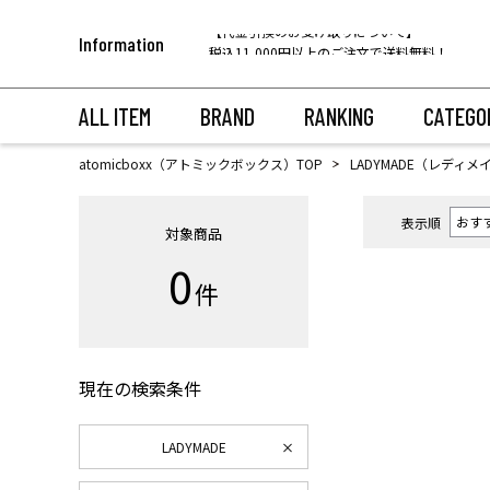
【代金引換のお受け取りについて】
Information
税込11,000円以上のご注文で送料無料！
ALL ITEM
BRAND
RANKING
CATEGO
atomicboxx（アトミックボックス）TOP
LADYMADE（レディメ
表示順
対象商品
0
件
現在の検索条件
LADYMADE