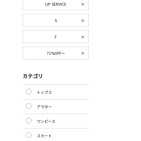
LIP SERVICE
S
F
71%OFF～
カテゴリ
トップス
アウター
ワンピース
スカート