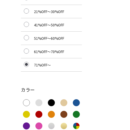
21%OFF～30%OFF
41%OFF～50%OFF
51%OFF～60%OFF
61%OFF～70%OFF
71%OFF～
カラー