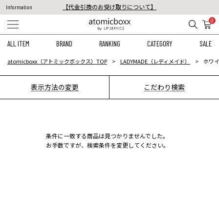
【代金引換のお受け取りについて】
Information
税込11,000円以上のご注文で送料無料！
0
【重要】予約商品のお支払い方法（代金引換）変更に関するお知らせ
ALL ITEM
BRAND
RANKING
CATEGORY
SALE
atomicboxx（アトミックボックス）TOP
LADYMADE（レディメイド）
ホワイ
表示方法の変更
こだわり検索
条件に一致する商品は見つかりませんでした。
お手数ですが、検索条件を変更してください。