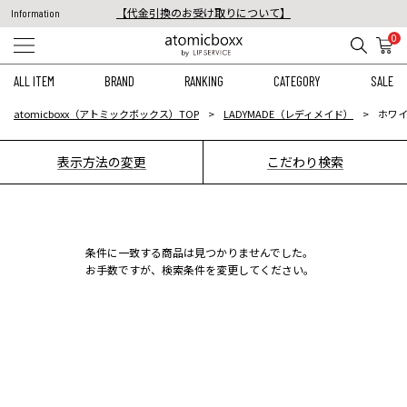
【代金引換のお受け取りについて】
Information
税込11,000円以上のご注文で送料無料！
0
【重要】予約商品のお支払い方法（代金引換）変更に関するお知らせ
ALL ITEM
BRAND
RANKING
CATEGORY
SALE
atomicboxx（アトミックボックス）TOP
LADYMADE（レディメイド）
ホワイ
表示方法の変更
こだわり検索
条件に一致する商品は見つかりませんでした。
お手数ですが、検索条件を変更してください。