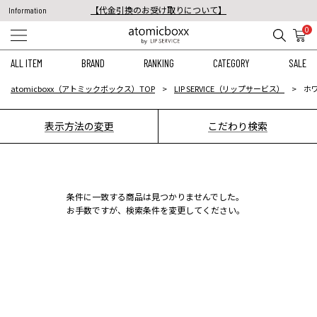
【代金引換のお受け取りについて】
Information
税込11,000円以上のご注文で送料無料！
0
【重要】予約商品のお支払い方法（代金引換）変更に関するお知らせ
ALL ITEM
BRAND
RANKING
CATEGORY
SALE
atomicboxx（アトミックボックス）TOP
LIP SERVICE（リップサービス）
ホワ
表示方法の変更
こだわり検索
条件に一致する商品は見つかりませんでした。
お手数ですが、検索条件を変更してください。