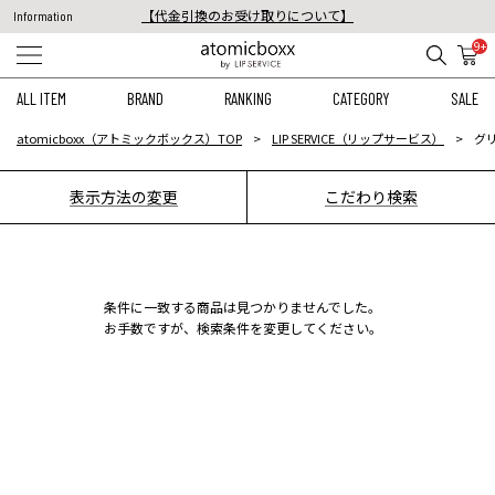
【代金引換のお受け取りについて】
Information
税込11,000円以上のご注文で送料無料！
9+
【重要】予約商品のお支払い方法（代金引換）変更に関するお知らせ
ALL ITEM
BRAND
RANKING
CATEGORY
SALE
atomicboxx（アトミックボックス）TOP
LIP SERVICE（リップサービス）
グリ
表示方法の変更
こだわり検索
条件に一致する商品は見つかりませんでした。
お手数ですが、検索条件を変更してください。