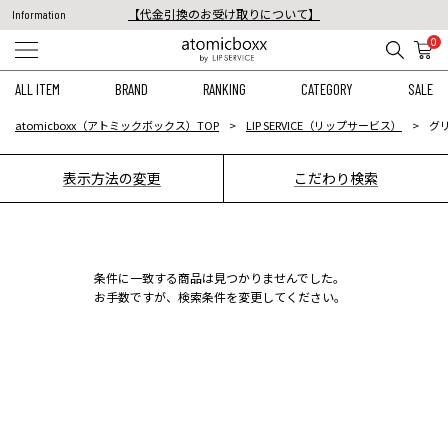
【代金引換のお受け取りについて】
Information
税込11,000円以上のご注文で送料無料！
0
【重要】予約商品のお支払い方法（代金引換）変更に関するお知らせ
ALL ITEM
BRAND
RANKING
CATEGORY
SALE
atomicboxx（アトミックボックス）TOP
LIP SERVICE（リップサービス）
グリ
表示方法の変更
こだわり検索
条件に一致する商品は見つかりませんでした。
お手数ですが、検索条件を変更してください。