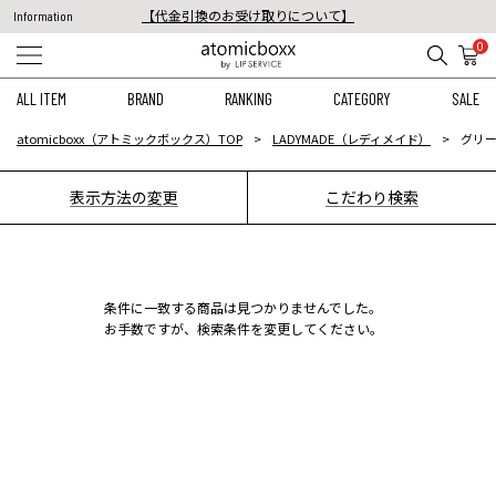
【代金引換のお受け取りについて】
Information
税込11,000円以上のご注文で送料無料！
0
【重要】予約商品のお支払い方法（代金引換）変更に関するお知らせ
ALL ITEM
BRAND
RANKING
CATEGORY
SALE
atomicboxx（アトミックボックス）TOP
LADYMADE（レディメイド）
グリー
表示方法の変更
こだわり検索
条件に一致する商品は見つかりませんでした。
お手数ですが、検索条件を変更してください。