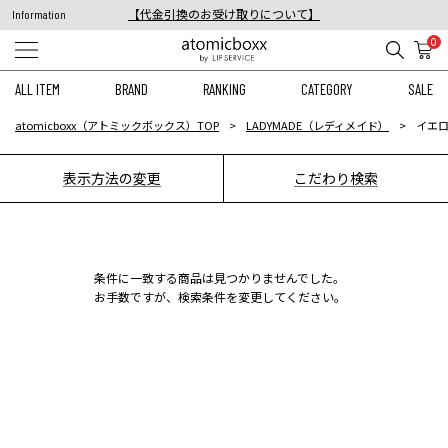
【代金引換のお受け取りについて】
Information
税込11,000円以上のご注文で送料無料！
0
【重要】予約商品のお支払い方法（代金引換）変更に関するお知らせ
ALL ITEM
BRAND
RANKING
CATEGORY
SALE
atomicboxx（アトミックボックス）TOP
LADYMADE（レディメイド）
イエロ
表示方法の変更
こだわり検索
条件に一致する商品は見つかりませんでした。
お手数ですが、検索条件を変更してください。