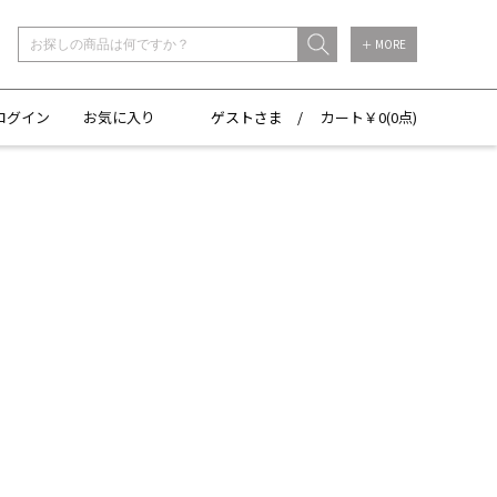
＋ MORE
ログイン
お気に入り
ゲストさま /
カート￥
0(
0点)