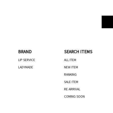
BRAND
SEARCH ITEMS
LIP SERVICE
ALL ITEM
LADYMADE
NEW ITEM
RANKING
SALE ITEM
RE ARRIVAL
COMING SOON