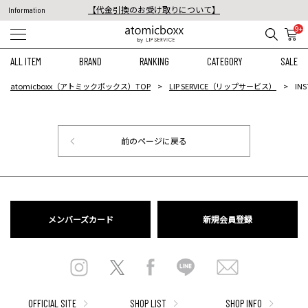
【代金引換のお受け取りについて】
Information
税込11,000円以上のご注文で送料無料！
9+
【重要】予約商品のお支払い方法（代金引換）変更に関するお知らせ
ALL ITEM
BRAND
RANKING
CATEGORY
SALE
atomicboxx（アトミックボックス）TOP
LIP SERVICE（リップサービス）
IN
前のページに戻る
メンバーズカード
新規会員登録
OFFICIAL SITE
SHOP LIST
SHOP INFO